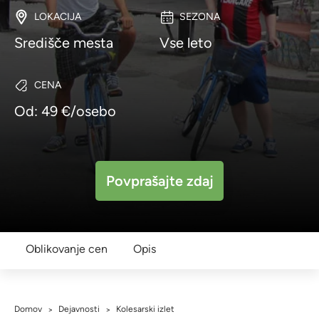
LOKACIJA
SEZONA
Središče mesta
Vse leto
CENA
Od: 49 €/osebo
Povprašajte zdaj
Oblikovanje cen
Opis
Domov
Dejavnosti
Kolesarski izlet
>
>