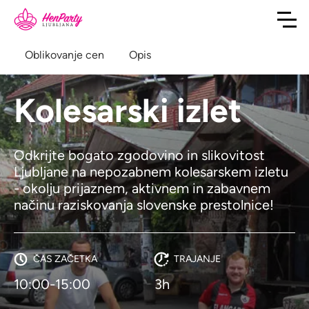
Oblikovanje cen
Opis
Kolesarski izlet
Odkrijte bogato zgodovino in slikovitost
Ljubljane na nepozabnem kolesarskem izletu
- okolju prijaznem, aktivnem in zabavnem
načinu raziskovanja slovenske prestolnice!
ČAS ZAČETKA
TRAJANJE
10:00-15:00
3h