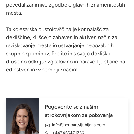
povedal zanimive zgodbe o glavnih znamenitostih
mesta.
Ta kolesarska pustolovščina je kot nalašč za
dekliščine, ki iščejo zabaven in aktiven način za
raziskovanje mesta in ustvarjanje nepozabnih
skupnih spominov. Pridite in s svojo dekliško
druščino odkrijte zgodovino in naravo Ljubljane na
edinstven in vznemirljiv način!
Pogovorite se z našim
strokovnjakom za potovanja
info@henpartyljubljana.com
+447466471756