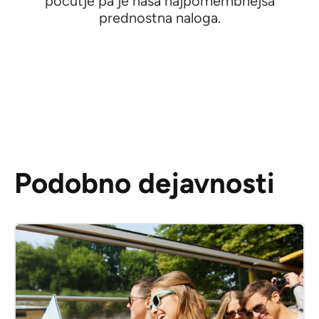
počutje pa je naša najpomembnejša
prednostna naloga.
Podobno dejavnosti