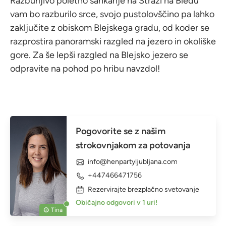
Razburljivo poletno sankanje na Straži na Bledu
vam bo razburilo srce, svojo pustolovščino pa lahko
zaključite z obiskom Blejskega gradu, od koder se
razprostira panoramski razgled na jezero in okoliške
gore. Za še lepši razgled na Blejsko jezero se
odpravite na pohod po hribu navzdol!
Pogovorite se z našim
strokovnjakom za potovanja
info@henpartyljubljana.com
+447466471756
Rezervirajte brezplačno svetovanje
Običajno odgovori v 1 uri!
Tina