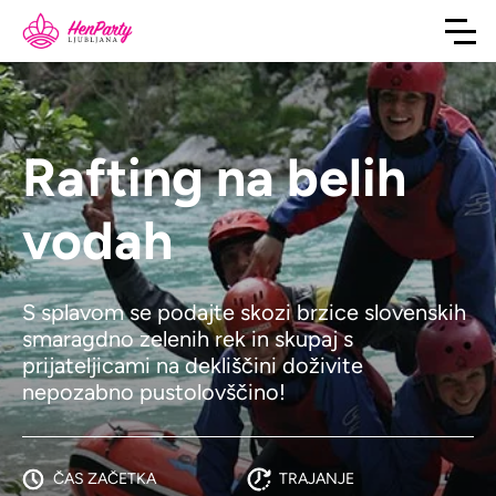
Rafting na belih
vodah
S splavom se podajte skozi brzice slovenskih
smaragdno zelenih rek in skupaj s
prijateljicami na dekliščini doživite
nepozabno pustolovščino!
ČAS ZAČETKA
TRAJANJE