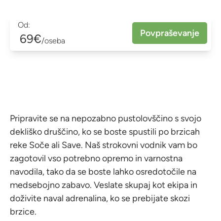
Od:
Povpraševanje
69€
/oseba
Pripravite se na nepozabno pustolovščino s svojo
dekliško druščino, ko se boste spustili po brzicah
reke Soče ali Save. Naš strokovni vodnik vam bo
zagotovil vso potrebno opremo in varnostna
navodila, tako da se boste lahko osredotočile na
medsebojno zabavo. Veslate skupaj kot ekipa in
doživite naval adrenalina, ko se prebijate skozi
brzice.