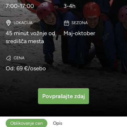
7:00-17:00
3-4h
LOKACIJA
SEZONA
45 minut vožnje od
Maj-oktober
središča mesta
CENA
Od: 69 €/osebo
Povprašajte zdaj
Oblikovanje cen
Opis