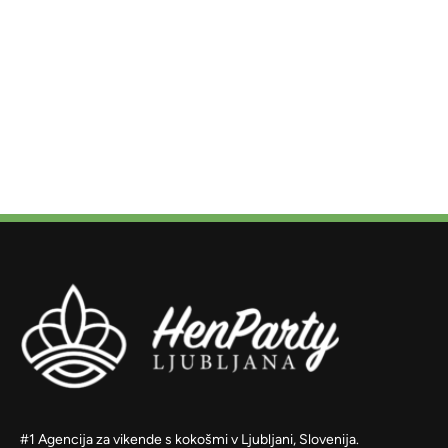
#1 Agencija za vikende s kokošmi v Ljubljani, Slovenija.