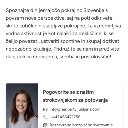
Spoznajte dih jemajočo pokrajino Slovenije s
povsem nove perspektive, saj na poti odkrivate
skrite kotičke in osupljive pokrajine. Ta vznemirljiva
vodna aktivnost je kot nalašč za dekliščine, ki se
želijo povezati, ustvariti spomine in skupaj doživeti
nepozabno izkušnjo. Pridružite se nam in preživite
dan, poln vznemirjenja, smeha in pustolovščin!
Pogovorite se z našim
strokovnjakom za potovanja
info@henpartyljubljana.com
+447466471756
Rezervirajte brezplačno svetovanje