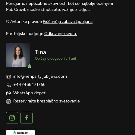
Ponujamo nepozabne aktivnosti, kot so najbolje ocenjeni
Pub Crawl, moške striptizete, vožnjo z ladjo...
© Avtorske pravice
Piščančja zabava Ljubljana
Portfeljsko podjetje
Odkrivanje sveta.
Tina
Običajno odgovori v 1 uri!
info@henpartyljubljana.com
+447466471756
WhatsApp klepet
Rezervirajte brezplačno svetovanje