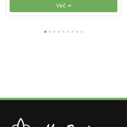
Več →