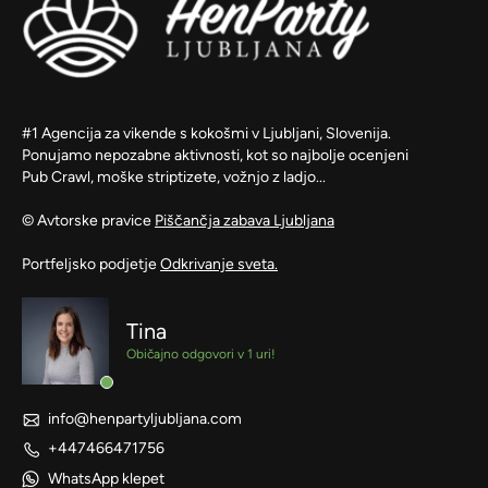
#1 Agencija za vikende s kokošmi v Ljubljani, Slovenija.
Ponujamo nepozabne aktivnosti, kot so najbolje ocenjeni
Pub Crawl, moške striptizete, vožnjo z ladjo...
© Avtorske pravice
Piščančja zabava Ljubljana
Portfeljsko podjetje
Odkrivanje sveta.
Tina
Običajno odgovori v 1 uri!
info@henpartyljubljana.com
+447466471756
WhatsApp klepet