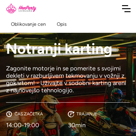
Oblikovanje cen
Opis
Notranji karting
Zagonite motorje in se pomerite s svojimi
dekleti v razburljivem tekmovanju v vožnji z
gokartom! - Uživajte v sodobni karting areni
z najnovejšo tehnologijo.
ČAS ZAČETKA
TRAJANJE
14:00-19:00
30min