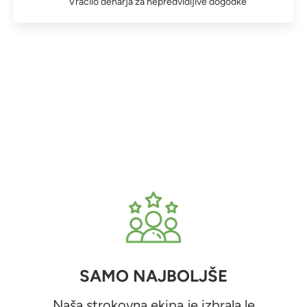
Vračilo denarja za nepredvidljive dogodke
SAMO NAJBOLJŠE
Naša strokovna ekipa je izbrala le