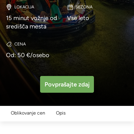
LOKACIJA
SEZONA
15 minut vožnje od
Vse leto
središča mesta
CENA
Od: 50 €/osebo
Povprašajte zdaj
Oblikovanje cen
Opis