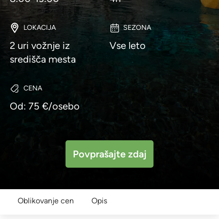
LOKACIJA
SEZONA
2 uri vožnje iz
Vse leto
središča mesta
CENA
Od: 75 €/osebo
Povprašajte zdaj
Oblikovanje cen
Opis