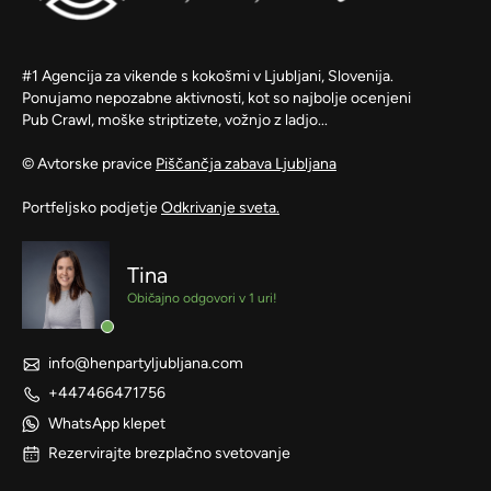
#1 Agencija za vikende s kokošmi v Ljubljani, Slovenija.
Ponujamo nepozabne aktivnosti, kot so najbolje ocenjeni
Pub Crawl, moške striptizete, vožnjo z ladjo...
© Avtorske pravice
Piščančja zabava Ljubljana
Portfeljsko podjetje
Odkrivanje sveta.
Tina
Običajno odgovori v 1 uri!
info@henpartyljubljana.com
+447466471756
WhatsApp klepet
Rezervirajte brezplačno svetovanje