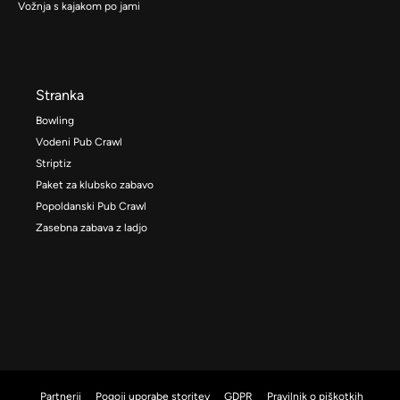
Vožnja s kajakom po jami
Stranka
Bowling
Vodeni Pub Crawl
Striptiz
Paket za klubsko zabavo
Popoldanski Pub Crawl
Zasebna zabava z ladjo
Partnerji
Pogoji uporabe storitev
GDPR
Pravilnik o piškotkih