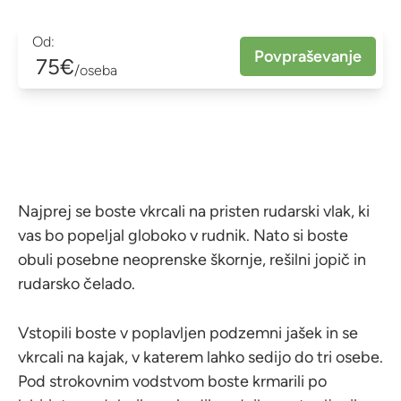
Od:
Povpraševanje
75€
/oseba
Najprej se boste vkrcali na pristen rudarski vlak, ki
vas bo popeljal globoko v rudnik. Nato si boste
obuli posebne neoprenske škornje, rešilni jopič in
rudarsko čelado.
Vstopili boste v poplavljen podzemni jašek in se
vkrcali na kajak, v katerem lahko sedijo do tri osebe.
Pod strokovnim vodstvom boste krmarili po