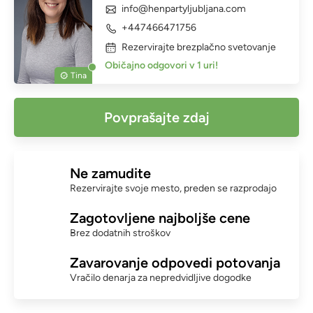
info@henpartyljubljana.com
+447466471756
Rezervirajte brezplačno svetovanje
Običajno odgovori v 1 uri!
Tina
Povprašajte zdaj
Ne zamudite
Rezervirajte svoje mesto, preden se razprodajo
Zagotovljene najboljše cene
Brez dodatnih stroškov
Zavarovanje odpovedi potovanja
Vračilo denarja za nepredvidljive dogodke