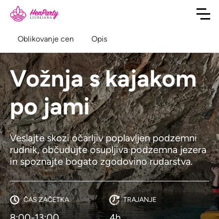
Oblikovanje cen
Opis
Vožnja s kajakom
po jami
Veslajte skozi očarljiv poplavljen podzemni
rudnik, občudujte osupljiva podzemna jezera
in spoznajte bogato zgodovino rudarstva.
ČAS ZAČETKA
TRAJANJE
8:00-13:00
4h