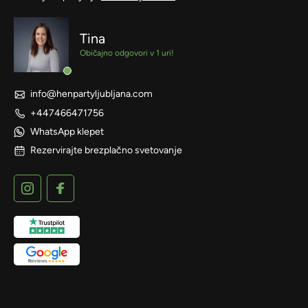
Tina
Običajno odgovori v 1 uri!
info@henpartyljubljana.com
+447466471756
WhatsApp klepet
Rezervirajte brezplačno svetovanje