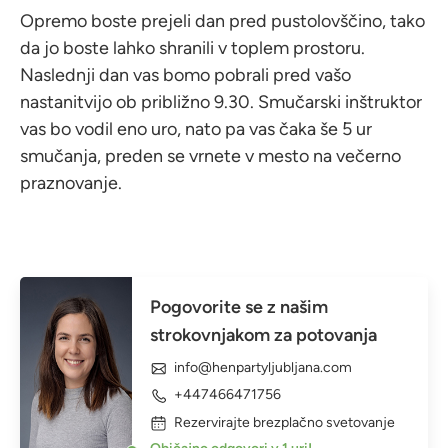
Opremo boste prejeli dan pred pustolovščino, tako
da jo boste lahko shranili v toplem prostoru.
Naslednji dan vas bomo pobrali pred vašo
nastanitvijo ob približno 9.30. Smučarski inštruktor
vas bo vodil eno uro, nato pa vas čaka še 5 ur
smučanja, preden se vrnete v mesto na večerno
praznovanje.
Pogovorite se z našim
strokovnjakom za potovanja
info@henpartyljubljana.com
+447466471756
Rezervirajte brezplačno svetovanje