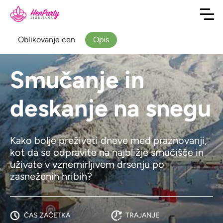
Oblikovanje cen
Opis
Smučanje in
deskanje na snegu
Kako bolje preživeti dneve med praznovanji,
kot da se odpravite na najbližje smučišče in
uživate v vznemirljivem drsenju po
zasneženih hribih?
ČAS ZAČETKA
TRAJANJE