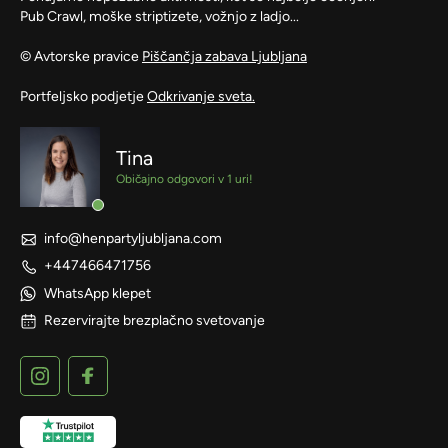
Pub Crawl, moške striptizete, vožnjo z ladjo...
© Avtorske pravice
Piščančja zabava Ljubljana
Portfeljsko podjetje
Odkrivanje sveta.
Tina
Običajno odgovori v 1 uri!
info@henpartyljubljana.com
+447466471756
WhatsApp klepet
Rezervirajte brezplačno svetovanje