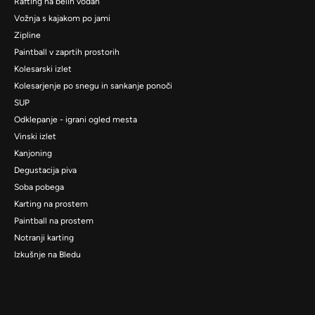
Rafting na belih vodah
Vožnja s kajakom po jami
Zipline
Paintball v zaprtih prostorih
Kolesarski izlet
Kolesarjenje po snegu in sankanje ponoči
SUP
Odklepanje - igrani ogled mesta
Vinski izlet
Kanjoning
Degustacija piva
Soba pobega
Karting na prostem
Paintball na prostem
Notranji karting
Izkušnje na Bledu