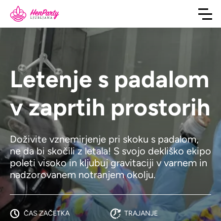
Letenje s padalom
v zaprtih prostorih
Doživite vznemirjenje pri skoku s padalom,
ne da bi skočili z letala! S svojo dekliško ekipo
poleti visoko in kljubuj gravitaciji v varnem in
nadzorovanem notranjem okolju.
ČAS ZAČETKA
TRAJANJE