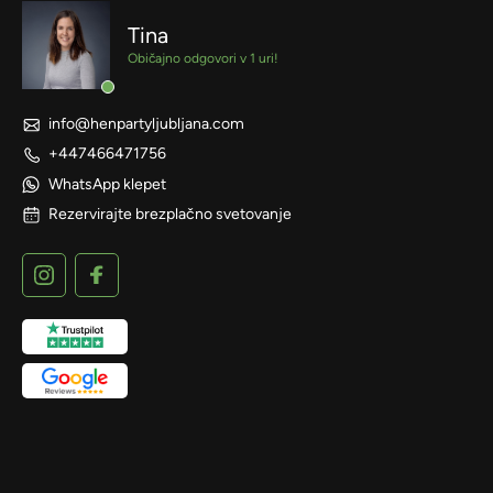
Tina
Običajno odgovori v 1 uri!
info@henpartyljubljana.com
+447466471756
WhatsApp klepet
Rezervirajte brezplačno svetovanje