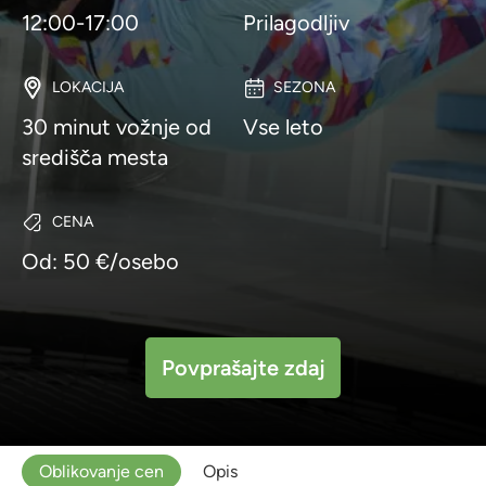
12:00-17:00
Prilagodljiv
LOKACIJA
SEZONA
30 minut vožnje od
Vse leto
središča mesta
CENA
Od: 50 €/osebo
Povprašajte zdaj
Oblikovanje cen
Opis