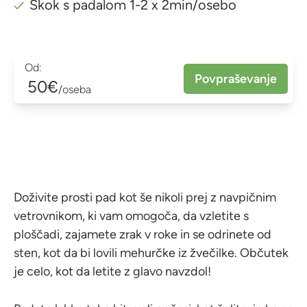
Skok s padalom 1-2 x 2min/osebo
Od:
Povpraševanje
50€
/oseba
Doživite prosti pad kot še nikoli prej z navpičnim
vetrovnikom, ki vam omogoča, da vzletite s
ploščadi, zajamete zrak v roke in se odrinete od
sten, kot da bi lovili mehurčke iz žvečilke. Občutek
je celo, kot da letite z glavo navzdol!