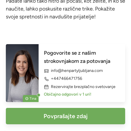
Padate lahko tako hitro ali počasi, kot želite, in ko se
naučite, lahko poskusite različne trike. Pokažite
svoje spretnosti in navdušite prijatelje!
Pogovorite se z našim
strokovnjakom za potovanja
info@henpartyljubljana.com
+447466471756
Rezervirajte brezplačno svetovanje
Običajno odgovori v 1 uri!
Tina
Povprašajte zdaj