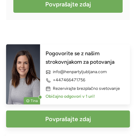
Povprašajte zdaj
Pogovorite se z našim
strokovnjakom za potovanja
info@henpartyljubljana.com
+447466471756
Rezervirajte brezplačno svetovanje
Običajno odgovori v 1 uri!
Tina
Povprašajte zdaj