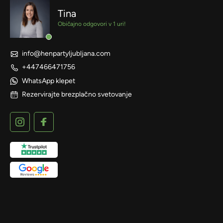
Tina
Običajno odgovori v 1 uri!
info@henpartyljubljana.com
+447466471756
WhatsApp klepet
Rezervirajte brezplačno svetovanje