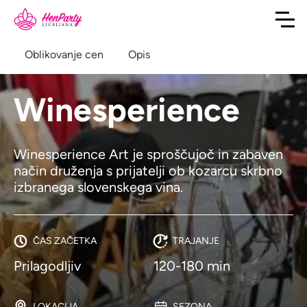
Oblikovanje cen
Opis
Winesperience
Winesperience Art je sproščujoč in zabaven
način druženja s prijatelji ob kozarcu skrbno
izbranega slovenskega vina.
ČAS ZAČETKA
TRAJANJE
Prilagodljiv
120-180 min
LOKACIJA
SEZONA