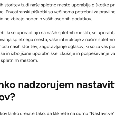
ih storitev tudi naše spletno mesto uporablja piškotke pr
e. Prvostranski piškotki so večinoma potrebni za praviln
n ne zbirajo nobenih vaših osebnih podatkov.
seb, ki se uporabljajo na naših spletnih mestih, se uporab
vanja spletnega mesta, vaše interakcije z našim spletn
nosti naših storitev, zagotavljanje oglasov, ki so za vas 
jše in izboljšane uporabniške izkušnje in pospeševanje va
im spletnim mestom.
hko nadzorujem nastavi
kov?
kov lahko urejate tako, da kliknete na gumb "Nastavitve" 