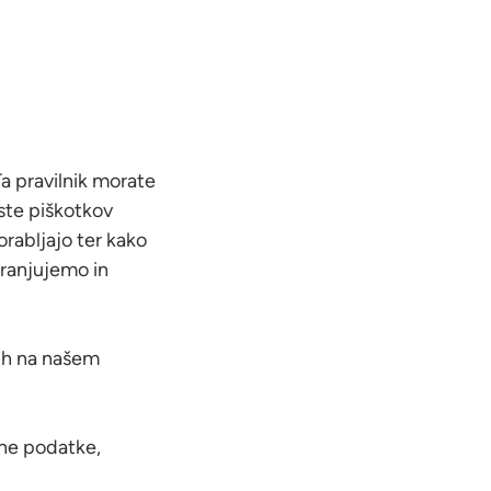
Ta pravilnik morate
rste piškotkov
orabljajo ter kako
hranjujemo in
kih na našem
bne podatke,