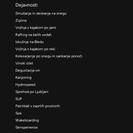
Dejavnosti
Smučanje in deskanje na snegu
Zipline
Vožnja s kajakom po jami
Rafting na belih vodah
Izkušnje na Bledu
Vožnja s kajakom po reki
Kolesarjenje po snegu in sankanje ponoči
Vinski izlet
Degustacija vin
Kanjoning
Hydrospeed
Sprehod po Ljubljani
SUP
Paintball v zaprtih prostorih
Spa
Wakeboarding
Sensperience