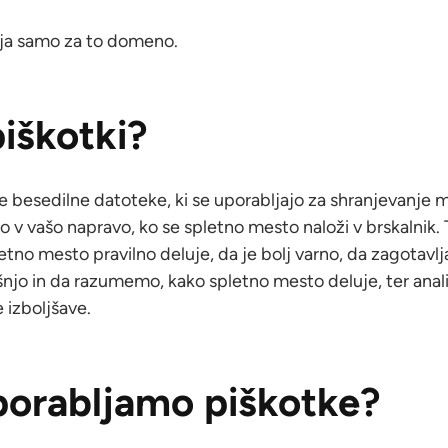
lja samo za to domeno.
piškotki?
e besedilne datoteke, ki se uporabljajo za shranjevanje m
jo v vašo napravo, ko se spletno mesto naloži v brskalnik.
tno mesto pravilno deluje, da je bolj varno, da zagotavlj
njo in da razumemo, kako spletno mesto deluje, ter anali
 izboljšave.
porabljamo piškotke?