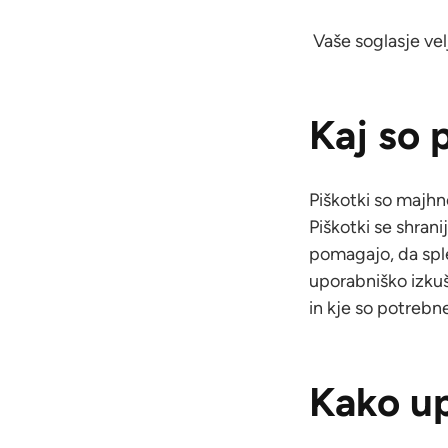
Vaše soglasje ve
Kaj so 
Piškotki so majhn
Piškotki se shrani
pomagajo, da sple
uporabniško izkuš
in kje so potrebne
Kako u