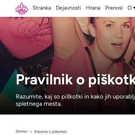
Stranka
Dejavnosti
Hrana
Prenosi
O
Pravilnik o piškot
Razumite, kaj so piškotki in kako jih upora
spletnega mesta.
Domov
>
Pravilnik o piškotkih