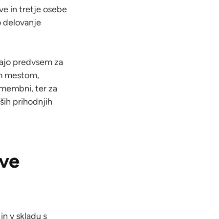
ve in tretje osebe
o delovanje
ljajo predvsem za
im mestom,
pomembni, ter za
ših prihodnjih
tve
in v skladu s