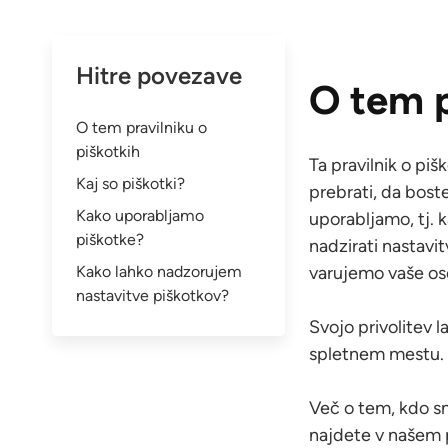
Hitre povezave
O tem p
O tem pravilniku o
piškotkih
Ta pravilnik o piš
Kaj so piškotki?
prebrati, da boste
Kako uporabljamo
uporabljamo, tj. 
piškotke?
nadzirati nastavi
Kako lahko nadzorujem
varujemo vaše os
nastavitve piškotkov?
Svojo privolitev l
spletnem mestu.
Več o tem, kdo s
najdete v našem p