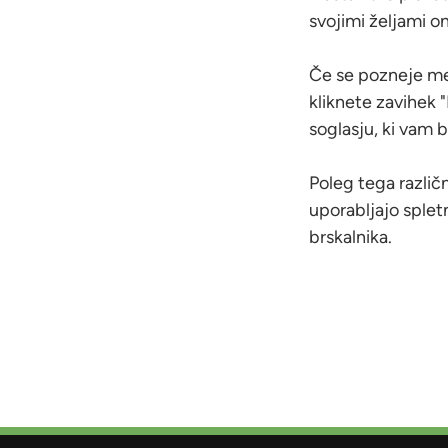
svojimi željami 
Če se pozneje me
kliknete zavihek "
soglasju, ki vam 
Poleg tega različn
uporabljajo splet
brskalnika.