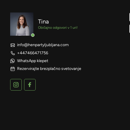
Tina
Običajno odgovori v 1 uri!
info@henpartyljubljana.com
+447466471756
WhatsApp klepet
Rezervirajte brezplačno svetovanje