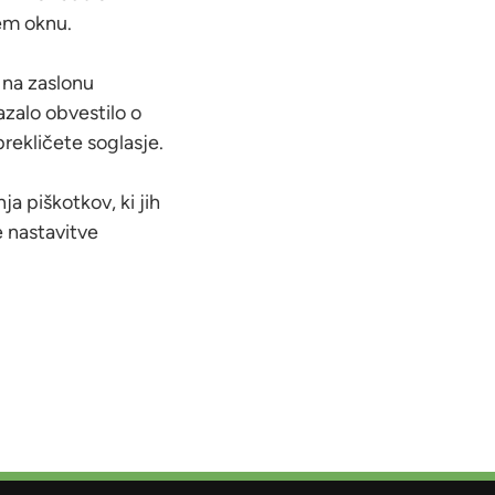
em oknu.
 na zaslonu
azalo obvestilo o
prekličete soglasje.
ja piškotkov, ki jih
e nastavitve