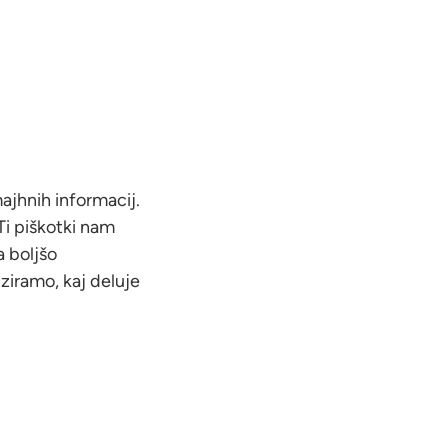
ajhnih informacij.
 Ti piškotki nam
a boljšo
ziramo, kaj deluje