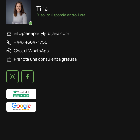
Tina
Di solito risponde entro 1 ora!
info@henpartyljubljana.com
+447466471756
Chat di WhatsApp
Prenota una consulenza gratuita