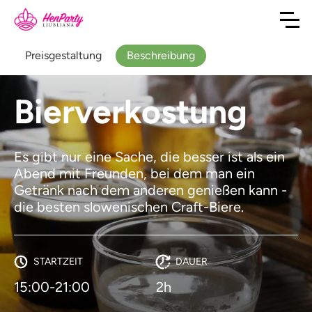
Preisgestaltung
Beschreibung
Bierverkostung
Es gibt nur eine Sache, die besser ist als ein
Abend mit Freunden, bei dem man ein
Getränk nach dem anderen genießen kann -
die besten slowenischen Craft-Biere.
STARTZEIT
DAUER
15:00-21:00
2h